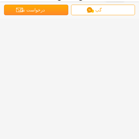
گپ
درخواست نقل
قول