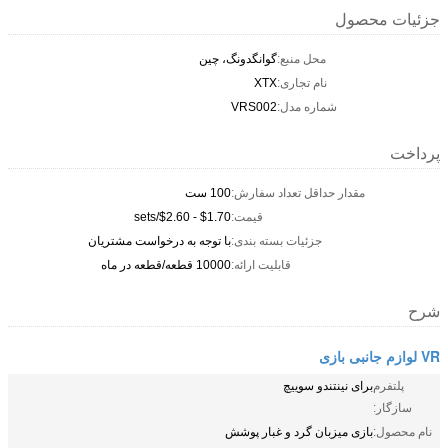
جزئیات محصول
محل منبع:
گوانگدونگ، چین
نام تجاری:
XTX
شماره مدل:
VRS002
پرداخت
مقدار حداقل تعداد سفارش:
100 ست
قیمت:
$1.70 - $2.60/sets
جزئیات بسته بندی:
با توجه به درخواست مشتریان
قابلیت ارائه:
10000 قطعه/قطعه در ماه
شرح
VR لوازم جانبی بازی
پلتفرم
برای نینتندو سوییچ
سازگار:
نام محصول:
بازی میزبان گرد و غبار پوشش