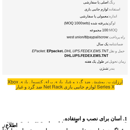
رنگ:
اصلی یا سفارشی
استفاده:
لوازم جانبی بازی
اندازه:
معمولی یا سفارشی
لوگو:
پذیرفته شده (MOQ 1000sets)
MOQ:
100 مجموعه
راه پرداخت:
west union/tt/paypal/scrow
ضمانتنامه:
یک سال
حمل و نقل:
DHL.UPS.FEDEX.EMS.TNT
EPpacket.
EPacket.
DHL.UPS.FEDEX.EMS.TNT
زمان تحویل:
در طول یک هفته
بندر:
شنژن
ارزانترین پوشش ضد گرد و غبار بازی برای کنسول بازی Xbox
Series X لوازم جانبی بازی Net Rack ضد گرد و غبار
1. آسان برای نصب و استفاده.
2. مجموعه پوشش ضد گرد و غبار برای Xbox Series X S.
اطلاع:
3. مواد با کیفیت بالا عملکرد محصول پایدار و طول عمر