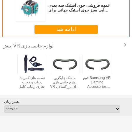
عمده فروشی جوی استیک سه بعدی
آبی سبز جوی استیک جهانی برای
PS3/PS4/Xbox 360/ Box One
ادامه هید
VR لوازم جانبی بازی
بیش
سیلیکونی
فوم Samsung VR
ماسک جایگزین
تسمه های کمربند
تعویض لوا
Skin VR 
Gaming
لوازم جانبی بازی
ردیاب واقعیت
عینک و
ازم جانبی HTC
Accessories
VR برای بزرگسالان
مجازی ردیاب کامل
مج
Vive Typ
Leather Sweat
لوازم جانبی عینک
بدن مواد نئوپرن
10 می
Head
Proof Headset Vr
واقعیت مجازی سه
برای ردیاب های
Contro
بعدی
Vive
VR فوم
تغییر زبان