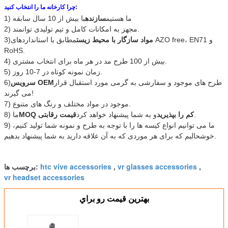
چرا کارخانه ما را انتخاب کنید:
1) ما هستیم
سازنده
با بیش از 10 سال سابقه
2) مجهز به امکانات کامل و تیم تولیدی توانمند.
مواد سازگار با محیط زیست
مطابق با استانداردهای AZO free، EN71 و
3)
RoHS.
4) بیش از 100 طرح مد در هر ماه برای انتخاب مشتری.
5) زمان نمونه کوتاه در 7-10 روز.
طرح های موجود و سفارشی به گرمی مورد استقبال قرار
سرویس OEM
6)
می گیرند!
7) موجود در مواد مختلف و رنگ های متنوع.
.
MOQ کم را بپذیرید
و به شما پیشنهاد خواهد کرد
قیمت رقابتی
8) ما
9) ما می توانیم انواع کیسه ها را با توجه به طرح و نمونه شما تولید کنیم،
خوشحالیم که برای هر موردی که به آن علاقه دارید به شما پیشنهاد بدهیم.
htc vive accessories
vr glasses accessories
,
,
برچسب ها:
vr headset accessories
بهترين قيمت رو براي