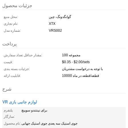
جزئیات محصول
گوانگدونگ، چین
محل منبع:
XTX
نام تجاری:
VRS002
شماره مدل:
پرداخت
100 مجموعه
مقدار حداقل تعداد سفارش:
$0.35 - $2.00/sets
قیمت:
با توجه به درخواست مشتریان
جزئیات بسته بندی:
10000 قطعه/قطعه در ماه
قابلیت ارائه:
شرح
VR لوازم جانبی بازی
برای نینتندو سوییچ
پلتفرم
سازگار:
جوی استیک سه بعدی جوی استیک جهانی
نام محصول: