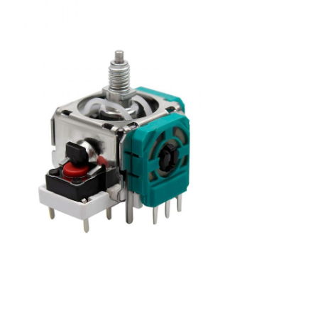
VR E
یارو ماسک