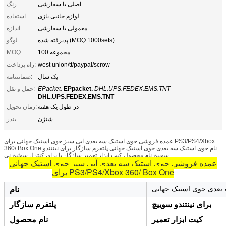
اصلی یا سفارشی
رنگ:
لوازم جانبی بازی
استفاده:
معمولی یا سفارشی
اندازه:
پذیرفته شده (MOQ 1000sets)
لوگو:
100 مجموعه
MOQ:
west union/tt/paypal/scrow
راه پرداخت:
یک سال
ضمانتنامه:
DHL.UPS.FEDEX.EMS.TNT
EPpacket.
EPacket.
حمل و نقل:
DHL.UPS.FEDEX.EMS.TNT
در طول یک هفته
زمان تحویل:
شنژن
بندر:
عمده فروشی جوی استیک سه بعدی آبی سبز جوی استیک جهانی برای PS3/PS4/Xbox
360/ Box One نام جوی استیک سه بعدی جوی استیک جهانی پلتفرم سازگار برای نینتندو
سوییچ نام محصول کیت ابزار تعمیر سازگار با برای کنترل سوئیچ نی...
عمده فروشی جوی استیک سه بعدی آبی سبز جوی استیک جهانی
برای PS3/PS4/Xbox 360/ Box One
بعدی جوی استیک جهانی
نام
برای نینتندو سوییچ
پلتفرم سازگار
کیت ابزار تعمیر
نام محصول